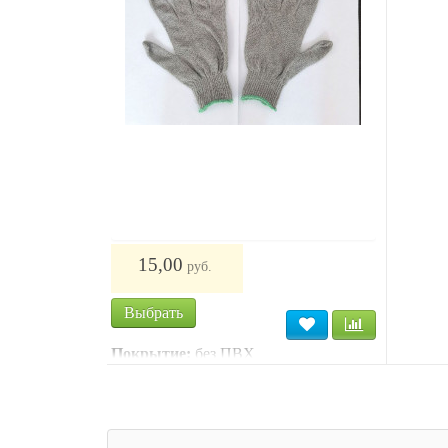
Перчатки серые, 7 кл. "НАРОДНЫЕ"
Перчатк
(-)
(-)
15,00
15,
руб.
Выбрать
Выбра
Покрытие:
без ПВХ
Покрыт
Класс вязки:
7
Класс в
Материал:
Хлопчатобумажные
Матери