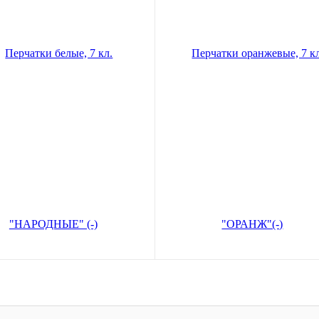
и белые, 7 кл. "НАРОДНЫЕ"
Перчатки оранжевые, 7 кл. "О
(-)
00
27,00
руб.
руб.
ть
Выбрать
ие:
без ПВХ
Покрытие:
без ПВХ
язки:
7
Класс вязки:
7
ал:
Хлопчатобумажные
Материал:
Хлопчатобумажные