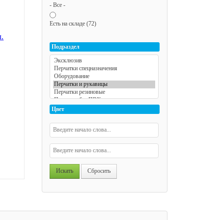
- Все -
Есть на складе (72)
Подраздел
РАНЖ"
Цвет