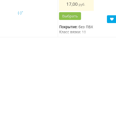
17,00
руб.
ать
Выбрать
ие:
без ПВХ
язки:
10
Покрытие:
без ПВХ
ал:
Хлопчатобумажные
Класс вязки:
10
Материал:
Хлопчатобумажные